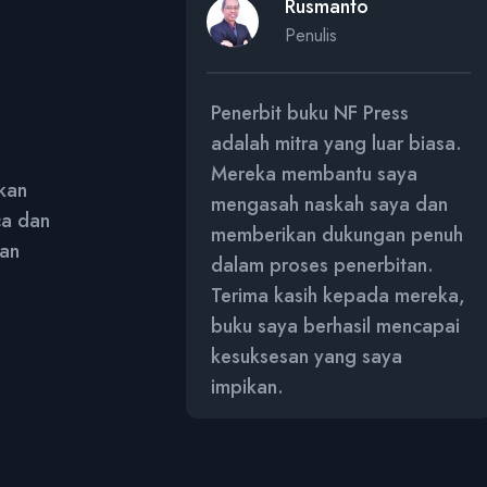
ndi
Rusmanto
is
Penulis
u NF Press
Penerbit buku NF Press
ang berdedikasi.
adalah mitra yang luar biasa.
erikan
Mereka membantu saya
kan
g luar biasa
mengasah naskah saya dan
ca dan
osikan buku
memberikan dukungan penuh
gan
sangat baik.
dalam proses penerbitan.
berterima kasih
Terima kasih kepada mereka,
a yang luar
buku saya berhasil mencapai
kesuksesan yang saya
impikan.