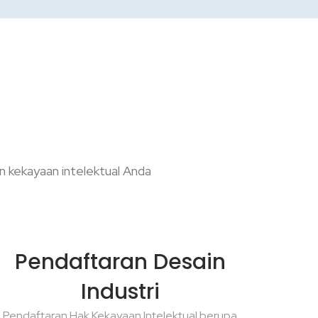
an kekayaan intelektual Anda
Pendaftaran Desain
Industri
Pendaftaran Hak Kekayaan Intelektual berupa