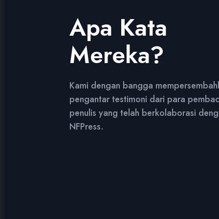
Rusmanto
Suhe
Penulis
Penul
Apa Kata
Mereka?
Penerbit buku NF Press
Penerbit buk
adalah mitra yang luar biasa.
adalah tim y
Mereka membantu saya
Mereka memb
Kami dengan bangga mempersembah
mengasah naskah saya dan
dukungan yan
pengantar testimoni dari para pemba
memberikan dukungan penuh
dan memprom
penulis yang telah berkolaborasi den
dalam proses penerbitan.
saya dengan 
NFPress.
Terima kasih kepada mereka,
Saya sangat 
buku saya berhasil mencapai
atas kerjasam
kesuksesan yang saya
biasa ini.
impikan.