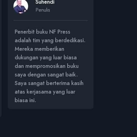
Suhendi
Rus
Penulis
Penu
Penerbit buku NF Press
Penerbit bu
adalah tim yang berdedikasi.
adalah mitra
Mereka memberikan
Mereka mem
dukungan yang luar biasa
mengasah n
dan mempromosikan buku
memberikan
saya dengan sangat baik.
dalam prose
Saya sangat berterima kasih
Terima kasi
atas kerjasama yang luar
buku saya b
biasa ini.
kesuksesan 
impikan.